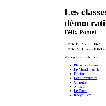
Les classe
démocrati
Félix Ponteil
2226036067
9782226036063
Vous pouvez acheter ce livre
Place des Livres
Le Monde en Tic
Decitre
Les Libraires.fr
Chapitre
Amazon
Le Furet
RecycLivre