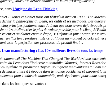
gâchis”), Muri (“le déraisonnable”) et Mura (“l’irrégularité”).
ce, dans
L’origine du Lean Thinking
iel T. Jones et Daniel Roos ont rédigé un livre en 1990 : The Machi
 définir la philosophie du Lean, ses outils et ses méthodes. Les auteur
les cinq principes fondamentaux du Lean que nous avons déjà évoqués 
tée : c’est-à-dire créer le plus de valeur possible pour le client, 2/ Etudi
 valeur et améliorer chaque étape, 3/ Définir un flux : organiser le trav
er un flux tiré : produire juste ce qu’il faut au moment où cela est néc
ent viser la perfection des processus, du produit final…
ns
Lean manufacturing : Les 10+ meilleurs livres de tous les temps
tout commencé! The Machine That Changed The World est une excellent
histoire du Lean dans l’industrie automobile. Womack, Jones et Roos d
e du système de production Toyota, soulignent les avantages du lean m
 de masse utilisé à l’époque dans le monde occidental et exposent la m
ulement pour l’industrie automobile, mais également pour toute entrepr
 dans les boutiques suivantes :