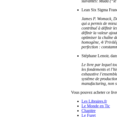
suivantes: Muda (“le 
Lean Six Sigma Fran
James P. Womack, Dan
qui a permis de mieux
contribué à définir 
définir la valeur ajou
optimiser la chaîne de
homogène, 4/ Privilégi
perfection : constamm
Stéphane Lenoir, da
Le livre par lequel 
les fondements et l’
exhaustive l’ensembl
système de production
manufacturing, non se
Vous pouvez acheter ce livre
Les Libraires.fr
Le Monde en Tic
Chapitre
Le Furet