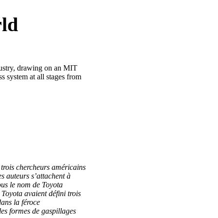
ld
dustry, drawing on an MIT
 system at all stages from
trois chercheurs américains
s auteurs s’attachent à
ous le nom de Toyota
oyota avaient défini trois
dans la féroce
les formes de gaspillages