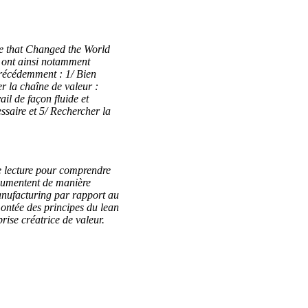
ne that Changed the World
s ont ainsi notamment
précédemment : 1/ Bien
er la chaîne de valeur :
ail de façon fluide et
essaire et 5/ Rechercher la
e lecture pour comprendre
ocumentent de manière
anufacturing par rapport au
ontée des principes du lean
ise créatrice de valeur.