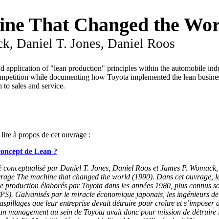
ne That Changed the Wor
k, Daniel T. Jones, Daniel Roos
 application of "lean production" principles within the automobile in
competition while documenting how Toyota implemented the lean business
to sales and service.
 lire à propos de cet ouvrage :
concept de Lean ?
é conceptualisé par Daniel T. Jones, Daniel Roos et James P. Womack, 
rage The machine that changed the world (1990). Dans cet ouvrage, le
 de production élaborés par Toyota dans les années 1980, plus connus s
S). Galvanisés par le miracle économique japonais, les ingénieurs de T
spillages que leur entreprise devait détruire pour croître et s’imposer 
ean management au sein de Toyota avait donc pour mission de détruire 