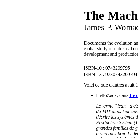
The Machi
James P. Womac
Documents the evolution and
global study of industrial 
development and production 
0743299795
9780743299794
Voici ce que d'autres avait à
HelloZack, dans
Le 
Le terme “lean” a ét
du MIT dans leur ouv
décrire les systèmes
Production System (TP
grandes familles de ga
mondialisation. Le l