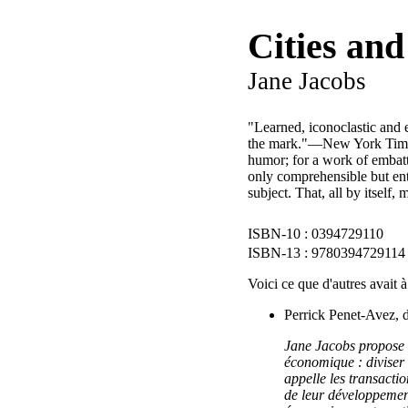
Cities and
Jane Jacobs
"Learned, iconoclastic and e
the mark."—New York Times B
humor; for a work of embatt
only comprehensible but ente
subject. That, all by itsel
0394729110
9780394729114
Voici ce que d'autres avait à
Perrick Penet-Avez, 
Jane Jacobs propose 
économique : diviser l
appelle les transacti
de leur développemen