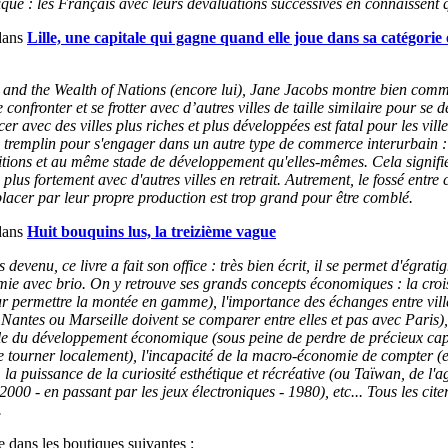
ue : les Français avec leurs dévaluations successives en connaissent 
dans
Lille, une capitale qui gagne quand elle joue dans sa catégorie
 and the Wealth of Nations (encore lui), Jane Jacobs montre bien commen
e confronter et se frotter avec d’autres villes de taille similaire pour 
er avec des villes plus riches et plus développées est fatal pour les ville
tremplin pour s'engager dans un autre type de commerce interurbain : 
ions et au même stade de développement qu'elles-mêmes. Cela signifie q
lus fortement avec d'autres villes en retrait. Autrement, le fossé entre 
lacer par leur propre production est trop grand pour être comblé.
dans
Huit bouquins lus, la treizième vague
s devenu, ce livre a fait son office : très bien écrit, il se permet d'égra
omie avec brio. On y retrouve ses grands concepts économiques : la cro
ur permettre la montée en gamme), l'importance des échanges entre vil
 Nantes ou Marseille doivent se comparer entre elles et pas avec Paris), 
elle du développement économique (sous peine de perdre de précieux cap
e tourner localement), l'incapacité de la macro-économie de compter (e
, la puissance de la curiosité esthétique et récréative (ou Taïwan, de l'a
000 - en passant par les jeux électroniques - 1980), etc... Tous les cit
.
 dans les boutiques suivantes :