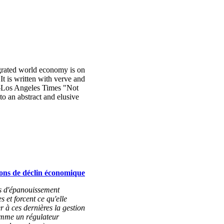
tegrated world economy is on
t is written with verve and
."—Los Angeles Times "Not
to an abstract and elusive
ions de déclin économique
s d'épanouissement
 et forcent ce qu'elle
r à ces dernières la gestion
omme un régulateur