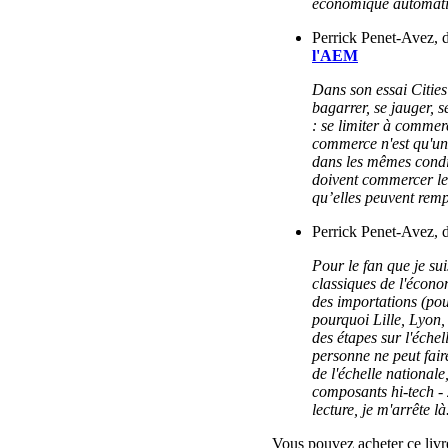
économique automatiq
Perrick Penet-Avez, 
l'AEM
Dans son essai Cities
bagarrer, se jauger, s
: se limiter à commerc
commerce n'est qu'un 
dans les mêmes condit
doivent commercer le p
qu’elles peuvent remp
Perrick Penet-Avez, 
Pour le fan que je sui
classiques de l'écon
des importations (po
pourquoi Lille, Lyon,
des étapes sur l'éch
personne ne peut fair
de l'échelle nationale
composants hi-tech - 2
lecture, je m'arrête là
Vous pouvez acheter ce livre