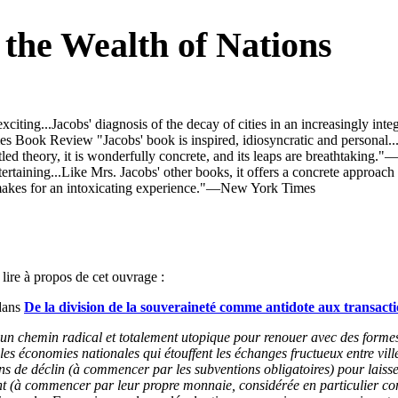
 the Wealth of Nations
xciting...Jacobs' diagnosis of the decay of cities in an increasingly in
ook Review "Jacobs' book is inspired, idiosyncratic and personal...I
led theory, it is wonderfully concrete, and its leaps are breathtaking
rtaining...Like Mrs. Jacobs' other books, it offers a concrete approach 
f, makes for an intoxicating experience."—New York Times
 lire à propos de cet ouvrage :
dans
De la division de la souveraineté comme antidote aux transact
un chemin radical et totalement utopique pour renouer avec des forme
es économies nationales qui étouffent les échanges fructueux entre villes
ons de déclin (à commencer par les subventions obligatoires) pour laisse
t (à commencer par leur propre monnaie, considérée en particulier c