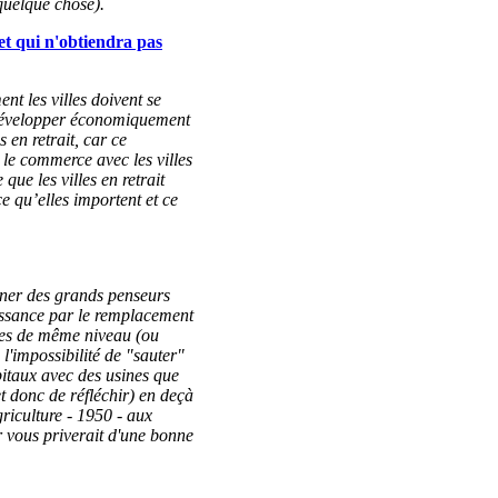
quelque chose).
 et qui n'obtiendra pas
t les villes doivent se
se développer économiquement
s en retrait, car ce
le commerce avec les villes
ue les villes en retrait
ce qu’elles importent et ce
tigner des grands penseurs
issance par le remplacement
les de même niveau (ou
l'impossibilité de "sauter"
itaux avec des usines que
t donc de réfléchir) en deçà
griculture - 1950 - aux
er vous priverait d'une bonne