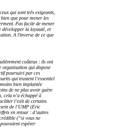
ceux qui sont très exigeants,
Si bien que pour mener les
 ferment. Pas facile de mener
 développer la loyauté, et
tion. A l'inverse de ce que
ulièrement coûteux : ils ont
 organisation qui dispose
tif poursuivi par ces
tis qui trustent l’essentiel
n moins bien implantée
ins de ne plus avoir guère
s, cela n’a échappé à
iliter l’exit de certains
u sein de l’UMP (Eric
ets en retour : d’autres
crédible (“si vous ne
 pouvaient espérer