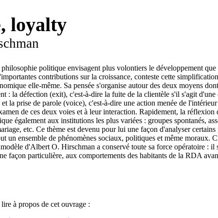
, loyalty
rschman
philosophie politique envisagent plus volontiers le développement que l
importantes contributions sur la croissance, conteste cette simplification
onomique elle-même. Sa pensée s'organise autour des deux moyens dont 
 la défection (exit), c'est-à-dire la fuite de la clientèle s'il s'agit d'un
, et la prise de parole (voice), c'est-à-dire une action menée de l'intérie
xamen de ces deux voies et à leur interaction. Rapidement, la réflexion d
ue également aux institutions les plus variées : groupes spontanés, asso
 mariage, etc. Ce thème est devenu pour lui une façon d'analyser certai
tout un ensemble de phénomènes sociaux, politiques et même moraux. Ci
 modèle d'Albert O. Hirschman a conservé toute sa force opératoire : il
e façon particulière, aux comportements des habitants de la RDA avant
 lire à propos de cet ouvrage :