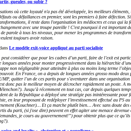
artir, gueuler, ou subir ?
sations où cette loyauté n'a pas été développée, les meilleurs éléments, 
défauts ou défaillances en premier, sont les premiers à faire défection. 
ansformations, il reste dans l'organisation les médiocres et ceux qui la
changement avec une troupe pareille ! C'est pourquoi il est important de
 de parole à tous les niveaux, pour mener les programmes de transforma
veulent toujours avoir raison.
 dans
Le modèle exit-voice appliqué au parti socialiste
peut considérer que pour les cadres d’un parti, faire de l’exit est partic
de longues années pour monter progressivement dans la hiérarchie d’une
appe non négligeable pour atteindre à plus ou moins long terme l’objec
e pouvoir. En France, on a depuis de longues années grosso modo deux par
l’UMP, quitter l’un de ces partis pour s’aventurer dans une organisatio
t donc pas le meilleur moyen de décrocher rapidement un poste. A mo
(Mélenchon?). Jusqu’à récemment en tout cas, car depuis quelques temp
ent de la République a déployé une stratégie pas inintéressante pour fac
liste, en leur proposant de redéployer l’investissement effectué au PS a
nement (Kouchner)… Et ça marche plutôt bien… Avec sans doute des eff
tis du parti, (si j'ose dire) peuvent en effet agiter une menace devenue 
emandes, je cours au gouvernement!”) pour obtenir plus que ce qu’ils
ng?).
, voice and loyalty », abstention et « populisme »