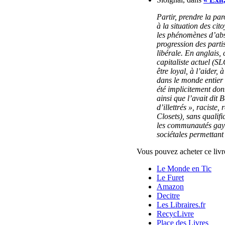
Partir, prendre la par
à la situation des ci
les phénomènes d’abste
progression des parti
libérale. En anglais, 
capitaliste actuel (SL
être loyal, à l’aider,
dans le monde entier 
été implicitement don
ainsi que l’avait dit 
d’illettrés », raciste
Closets), sans qualifi
les communautés gays
sociétales permettant 
Vous pouvez acheter ce livre
Le Monde en Tic
Le Furet
Amazon
Decitre
Les Libraires.fr
RecycLivre
Place des Livres