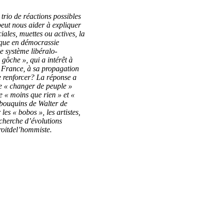
 trio de réactions possibles
peut nous aider à expliquer
iales, muettes ou actives, la
tique en démocrassie
le système libéralo-
« gôche », qui a intérêt à
la France, à sa propagation
se renforcer? La réponse a
de « changer de peuple »
de « moins que rien » et «
es bouquins de Walter de
les « bobos », les artistes,
cherche d’évolutions
droitdel’hommiste.