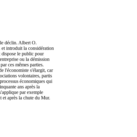
e déclin. Albert O.
 et introduit la considération
dispose le public pour
e entreprise ou la démission
ur par ces mêmes parties.
e l'économiste s'élargit, car
ciations volontaires, partis
ns processus économiques qui
nquante ans après la
 s'applique par exemple
 et après la chute du Mur.