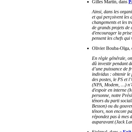
Gilles Martin, dans
P
Ainsi, dans les organi
et qui perçoivent les 
changements et les tr
de grands projets de 
d'encourager la prise
pensent les chefs qui 
Olivier Bouba-Olga,
En règle générale, on 
dû investir pendant 
d’une puissance de fr
individus : obtenir l
des postes, le PS et 
(NPA, Modem, …) n’es
d'espoir en interne 
personne, notre Présid
ténors du parti socia
Besson) ou du gouver
ténors, non encore par
répondez pas à mes d
auparavant (Jack La
Siolgnal, dans
« Exit