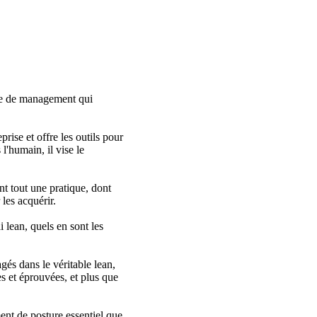
re de management qui
rise et offre les outils pour
l'humain, il vise le
t tout une pratique, dont
les acquérir.
 lean, quels en sont les
gés dans le véritable lean,
es et éprouvées, et plus que
ment de posture essentiel que