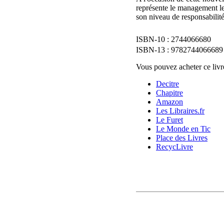
représente le management lea
son niveau de responsabilité
2744066680
9782744066689
Vous pouvez acheter ce livre
Decitre
Chapitre
Amazon
Les Libraires.fr
Le Furet
Le Monde en Tic
Place des Livres
RecycLivre