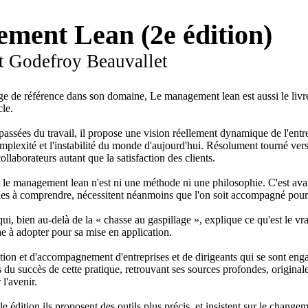
ment Lean (2e édition)
t Godefroy Beauvallet
e de référence dans son domaine, Le management lean est aussi le liv
cle.
ssées du travail, il propose une vision réellement dynamique de l'entrep
omplexité et l'instabilité du monde d'aujourd'hui. Résolument tourné vers 
llaborateurs autant que la satisfaction des clients.
, le management lean n'est ni une méthode ni une philosophie. C'est avan
mples à comprendre, nécessitent néanmoins que l'on soit accompagné pour 
i, bien au-delà de la « chasse au gaspillage », explique ce qu'est le vrai
 à adopter pour sa mise en application.
tion et d'accompagnement d'entreprises et de dirigeants qui se sont enga
lés du succès de cette pratique, retrouvant ses sources profondes, original
 l'avenir.
e édition ils proposent des outils plus précis, et insistent sur le change