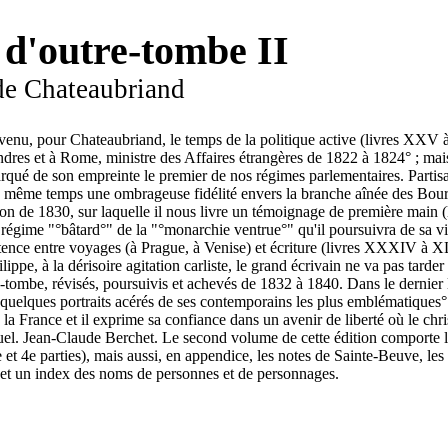
d'outre-tombe II
de Chateaubriand
 venu, pour Chateaubriand, le temps de la politique active (livres XXV
res et à Rome, ministre des Affaires étrangères de 1822 à 1824° ; mais 
arqué de son empreinte le premier de nos régimes parlementaires. Partis
 en même temps une ombrageuse fidélité envers la branche aînée des Bour
ution de 1830, sur laquelle il nous livre un témoignage de première main
e régime "°bâtard°" de la "°monarchie ventrue°" qu'il poursuivra de sa v
ence entre voyages (à Prague, à Venise) et écriture (livres XXXIV à XLI
ppe, à la dérisoire agitation carliste, le grand écrivain ne va pas tarder 
tombe, révisés, poursuivis et achevés de 1832 à 1840. Dans le dernier 
 quelques portraits acérés de ses contemporains les plus emblématiques°: 
la France et il exprime sa confiance dans un avenir de liberté où le chri
ituel. Jean-Claude Berchet. Le second volume de cette édition comporte
t 4e parties), mais aussi, en appendice, les notes de Sainte-Beuve, les 
 et un index des noms de personnes et de personnages.