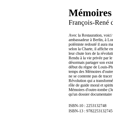
Mémoires 
François-René 
Avec la Restauration, voici
ambassadeur à Berlin, à Lond
polémiste redouté il aura m
selon la Charte, il affiche
leur chute lors de la révol
Rendu à la vie privée par l
désormais partager son exist
début du règne de Louis-Phili
temps des Mémoires d'outre-
ne se contente pas de tracer
Révolution qui a transformé 
rôle de guide moral et spir
Mémoires d'outre-tombe (3e e
qu'un dossier documentaire
2253132748
9782253132745