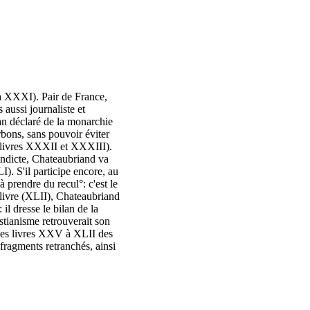
 à XXXI). Pair de France,
aussi journaliste et
an déclaré de la monarchie
bons, sans pouvoir éviter
 (livres XXXII et XXXIII).
indicte, Chateaubriand va
). S'il participe encore, au
à prendre du recul°: c'est le
livre (XLII), Chateaubriand
il dresse le bilan de la
stianisme retrouverait son
 les livres XXV à XLII des
fragments retranchés, ainsi