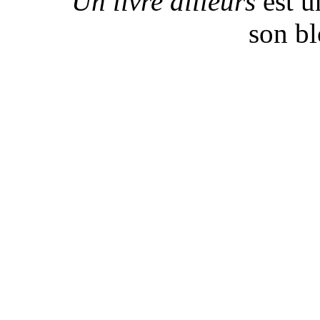
Un livre ailleurs
est u
son b