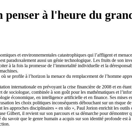
 penser à l'heure du grand
omiques et environnementales catastrophiques qui l’affligent et menace
est paradoxalement aussi un génie technologique. Les fruits de son inve
iter à la fois la promesse de l’immortalité individuelle et la déresponsabi
s machines.
 où se profile à l’horizon la menace du remplacement de l’homme appren
ation internationale en prévoyant la crise financière de 2008 et en étant 
t de sociologue, combinée à son goût pour les mathématiques et l’inform
logie économique, en intelligence artificielle et en finance. Ses mises 
usation les choix politiques inconséquents débouchant sur un risque de 
ant les approches disciplinaires « en silo », Paul Jorion enrichit les outi
se Gilbert, il revient sur son parcours et sa démarche pour démontrer 
ité du savoir que le genre humain a acquis sur son identité profonde est 
ction.