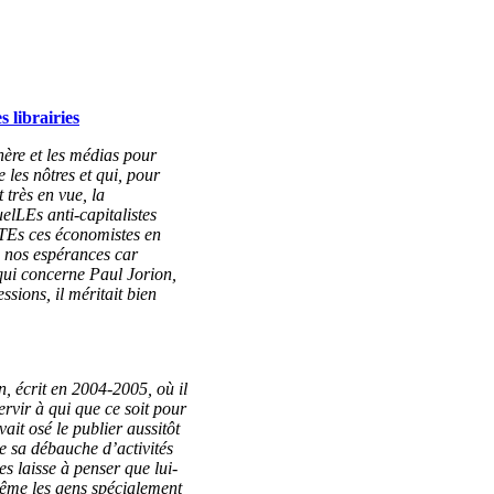
 librairies
ère et les médias pour
 les nôtres et qui, pour
t très en vue, la
uelLEs anti-capitalistes
uTEs ces économistes en
de nos espérances car
qui concerne Paul Jorion,
ssions, il méritait bien
n, écrit en 2004-2005, où il
ervir à qui que ce soit pour
ait osé le publier aussitôt
de sa débauche d’activités
es laisse à penser que lui-
 même les gens spécialement