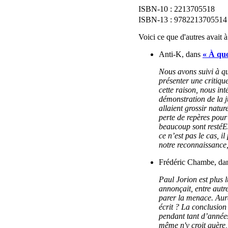
2213705518
9782213705514
Voici ce que d'autres avait à
Anti-K, dans
« À quo
Nous avons suivi à q
présenter une critique
cette raison, nous inté
démonstration de la ju
allaient grossir natu
perte de repères pour 
beaucoup sont restéEs
ce n’est pas le cas, i
notre reconnaissance,
Frédéric Chambe, da
Paul Jorion est plus l
annonçait, entre autre
parer la menace. Aura
écrit ? La conclusion
pendant tant d’années 
même n'y croit guère,