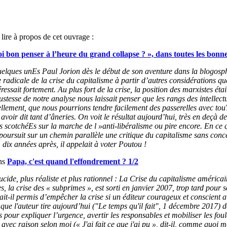
 lire à propos de cet ouvrage :
i bon penser à l’heure du grand collapse ? », dans toutes les bonnes
uelques unEs Paul Jorion dès le début de son aventure dans la blogosph
 radicale de la crise du capitalisme à partir d’autres considérations que
ressait fortement. Au plus fort de la crise, la position des marxistes étai
stesse de notre analyse nous laissait penser que les rangs des intellect
rellement, que nous pourrions tendre facilement des passerelles avec to
avoir dit tant d’âneries. On voit le résultat aujourd’hui, très en deçà 
 scotchéEs sur la marche de l »anti-libéralisme ou pire encore. En ce 
l poursuit sur un chemin parallèle une critique du capitalisme sans conce
 dix années après, il appelait à voter Poutou !
ns
Papa, c'est quand l'effondrement ? 1/2
ucide, plus réaliste et plus rationnel : La Crise du capitalisme américai
s, la crise des « subprimes », est sorti en janvier 2007, trop tard pour s
it-il permis d’empêcher la crise si un éditeur courageux et conscient av
 que l'auteur tire aujourd’hui ("Le temps qu'il fait", 1 décembre 2017) 
pour expliquer l’urgence, avertir les responsables et mobiliser les foul
 avec raison selon moi (« J'ai fait ce que j'ai pu », dit-il, comme quoi