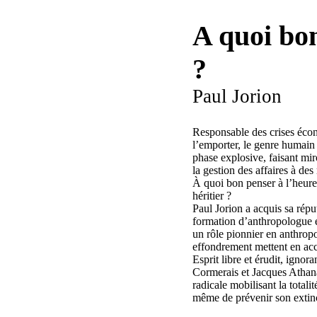
A quoi bon
?
Paul Jorion
Responsable des crises écon
l’emporter, le genre humain 
phase explosive, faisant miro
la gestion des affaires à de
À quoi bon penser à l’heure
héritier ?
Paul Jorion a acquis sa réput
formation d’anthropologue e
un rôle pionnier en anthropo
effondrement mettent en acc
Esprit libre et érudit, ignor
Cormerais et Jacques Athana
radicale mobilisant la total
même de prévenir son extin